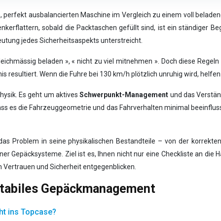
 perfekt ausbalancierten Maschine im Vergleich zu einem voll beladene
flattern, sobald die Packtaschen gefüllt sind, ist ein ständiger Begl
eutung jedes Sicherheitsaspekts unterstreicht.
leichmässig beladen », « nicht zu viel mitnehmen ». Doch diese Regeln
s resultiert. Wenn die Fuhre bei 130 km/h plötzlich unruhig wird, helf
hysik. Es geht um aktives
Schwerpunkt-Management
und das Verstän
s es die Fahrzeuggeometrie und das Fahrverhalten minimal beeinflusst.
 das Problem in seine physikalischen Bestandteile – von der korrekte
 Gepäcksysteme. Ziel ist es, Ihnen nicht nur eine Checkliste an die 
m Vertrauen und Sicherheit entgegenblicken.
r stabiles Gepäckmanagement
ht ins Topcase?