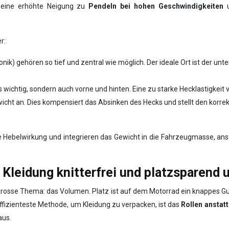
d eine erhöhte Neigung zu
Pendeln bei hohen Geschwindigkeiten
r:
ik) gehören so tief und zentral wie möglich. Der ideale Ort ist der unte
hts wichtig, sondern auch vorne und hinten. Eine zu starke Hecklastigkei
icht an. Dies kompensiert das Absinken des Hecks und stellt den korre
e Hebelwirkung und integrieren das Gewicht in die Fahrzeugmasse, anst
Kleidung knitterfrei und platzsparend 
 grosse Thema: das Volumen. Platz ist auf dem Motorrad ein knappes Gu
ffizienteste Methode, um Kleidung zu verpacken, ist das
Rollen anstatt
aus.