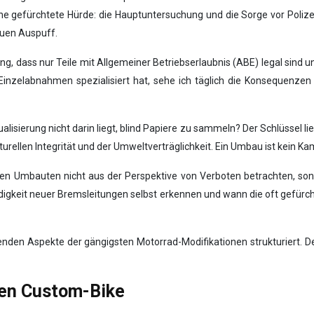
eine gefürchtete Hürde: die Hauptuntersuchung und die Sorge vor Polize
euen Auspuff.
nung, dass nur Teile mit Allgemeiner Betriebserlaubnis (ABE) legal sind 
uf Einzelabnahmen spezialisiert hat, sehe ich täglich die Konsequenz
alisierung nicht darin liegt, blind Papiere zu sammeln? Der Schlüssel lie
ukturellen Integrität und der Umweltverträglichkeit. Ein Umbau ist kein 
gsten Umbauten nicht aus der Perspektive von Verboten betrachten, so
igkeit neuer Bremsleitungen selbst erkennen und wann die oft gefürc
nden Aspekte der gängigsten Motorrad-Modifikationen strukturiert. De
len Custom-Bike