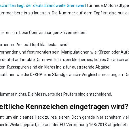
rschriften liegt der deutschlandweite Grenzwert
für neue Motorradtypen 
ummer bereits zu laut sein. Die Nummer auf dem Topf ist also nur ei
ollieren, um böse Überraschungen zu vermeiden:
mer am Auspufftopf klar lesbar sind.
 vorhanden und fest montiert sein. Manipulationen wie Kürzen oder Auf
deutet auf intakte Dämmwolle hin, ein blechernes, hohles Geräusch au
ten. Russspuren sind ein klares Indiz für austretende Abgase.
sationen wie die DEKRA eine Standgeräusch-Vergleichsmessung an. Das i
E-Nummer nichts. Die Messwerte des Prüfers sind entscheidend.
eitliche Kennzeichen eingetragen wird?
nt, um ein cleanes Heck zu realisieren. Doch gerade hier scheitern vie
nierte Winkel geprüft, die aus der EU-Verordnung 168/2013 abgeleitet