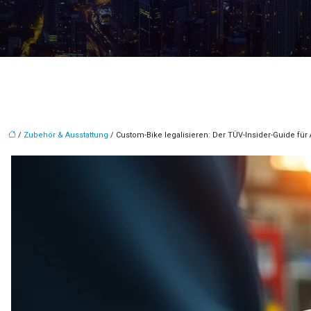
/
Zubehör & Ausstattung
/ Custom-Bike legalisieren: Der TÜV-Insider-Guide für