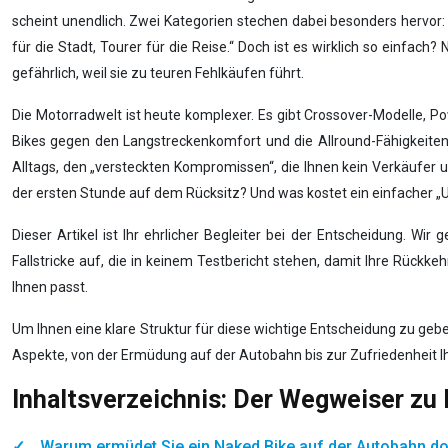
scheint unendlich. Zwei Kategorien stechen dabei besonders hervor: 
für die Stadt, Tourer für die Reise.“ Doch ist es wirklich so einfac
gefährlich, weil sie zu teuren Fehlkäufen führt.
Die Motorradwelt ist heute komplexer. Es gibt Crossover-Modelle, Pow
Bikes gegen den Langstreckenkomfort und die Allround-Fähigkeiten e
Alltags, den „versteckten Kompromissen“, die Ihnen kein Verkäufer
der ersten Stunde auf dem Rücksitz? Und was kostet ein einfacher „
Dieser Artikel ist Ihr ehrlicher Begleiter bei der Entscheidung. W
Fallstricke auf, die in keinem Testbericht stehen, damit Ihre Rückke
Ihnen passt.
Um Ihnen eine klare Struktur für diese wichtige Entscheidung zu gebe
Aspekte, von der Ermüdung auf der Autobahn bis zur Zufriedenheit I
Inhaltsverzeichnis: Der Wegweiser zu 
Warum ermüdet Sie ein Naked Bike auf der Autobahn do