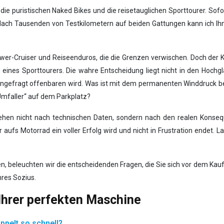
die puristischen Naked Bikes und die reisetauglichen Sporttourer. Sof
h? Nach Tausenden von Testkilometern auf beiden Gattungen kann ich Ihne
er-Cruiser und Reiseenduros, die die Grenzen verwischen. Doch der Kern
ines Sporttourers. Die wahre Entscheidung liegt nicht in den Hochgl
 ungefragt offenbaren wird. Was ist mit dem permanenten Winddruck be
Umfaller“ auf dem Parkplatz?
ir gehen nicht nach technischen Daten, sondern nach den realen Kons
hr aufs Motorrad ein voller Erfolg wird und nicht in Frustration ende
n, beleuchten wir die entscheidenden Fragen, die Sie sich vor dem Kauf 
hres Sozius.
Ihrer perfekten Maschine
ppelt so schnell?