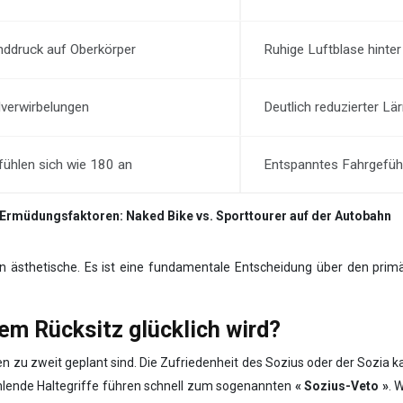
nddruck auf Oberkörper
Ruhige Luftblase hinter
verwirbelungen
Deutlich reduzierter Lä
ühlen sich wie 180 an
Entspanntes Fahrgefühl
Ermüdungsfaktoren: Naked Bike vs. Sporttourer auf der Autobahn
ein ästhetische. Es ist eine fundamentale Entscheidung über den pri
dem Rücksitz glücklich wird?
ren zu zweit geplant sind. Die Zufriedenheit des Sozius oder der Sozi
ehlende Haltegriffe führen schnell zum sogenannten
« Sozius-Veto »
. 